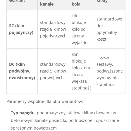
Wariant
Kiedy
kanale
koła
klin
standardowe
standardowy
blokuje
SC (klin
doki,
rząd 8 klinów
koło od
pojedynczy)
optymalny
pojedynczych
strony
koszt
wyjazdu
klin
cięższe
blokuje
DC (klin
standardowy
zestawy,
koło z obu
podwójny,
rząd 5 klinów
podwyższone
stron,
dwustronny)
podwójnych
wymagania
większa
stabilności
stabilność
Parametry wspólne dla obu wariantów:
Typ napędu
: pneumatyczny, stalowe kliny chowane w
betonowym kanale posadzki, podnoszone i opuszczane
sprężonym powietrzem