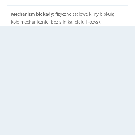
Mechanizm blokady
: fizyczne stalowe kliny blokują
koło mechanicznie; bez silnika, oleju i łożysk,
konstrukcja bezobsługowa
Sprężone powietrze
: suche, punkt rosy -10 °C,
ciśnienie 6-10 bar
Zużycie powietrza
: ok. 40 l/h przy 6 bar
Kanał betonowy
: szerokość 800 mm, długość 3380 mm,
wysokość 300 mm
Klin
: wysokość w pozycji podniesionej 500 mm,
podstawa 285 mm