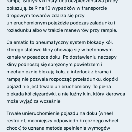
rampą. Statystyki instytucji bezpieczeństwa pracy
pokazują, że 9 na 10 wypadków w transporcie
drogowym towarów zdarza się przy
unieruchomionym pojeździe podczas załadunku i
rozładunku albo w trakcie manewrów przy rampie.
Calematic to pneumatyczny system blokady kół,
którego stalowe kliny chowają się w betonowym
kanale w posadzce doku. Po dostawieniu naczepy
kliny podnoszą się sprężonym powietrzem i
mechanicznie blokują koło, a interlock z bramą i
rampą nie pozwala rozpocząć przeładunku, dopóki
pojazd nie jest trwale unieruchomiony. To pełna
blokada kół ciężarówki, a nie luźny klin, który kierowca
może wyjąć za wcześnie.
Trwałe unieruchomienie pojazdu na doku (wheel
restraint, mocniejszy odpowiednik ręcznego wheel
chock) to uznana metoda spełnienia wymogów