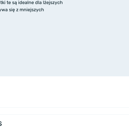
i te są idealne dla lżejszych
ywa się z mniejszych
S